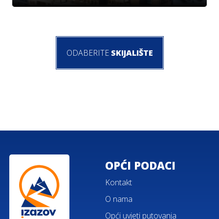
ODABERITE
SKIJALIŠTE
OPĆI PODACI
Kontakt
O nama
Opći uvjeti putovanja